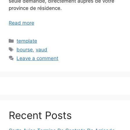
seule demande, directement auprès de votre
province de résidence.
Read more
Categories
template
Tags
bourse
,
vaud
Leave a comment
Recent Posts