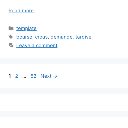
Read more
Categories
template
Tags
bourse
,
crous
,
demande
,
tardive
Leave a comment
Page
Page
Page
1
2
…
52
Next
→