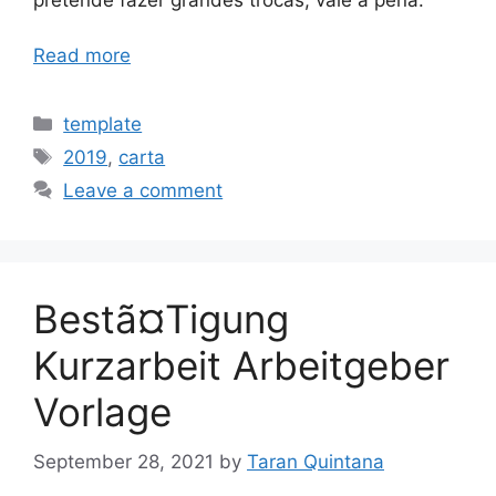
Read more
Categories
template
Tags
2019
,
carta
Leave a comment
Bestã¤Tigung
Kurzarbeit Arbeitgeber
Vorlage
September 28, 2021
by
Taran Quintana