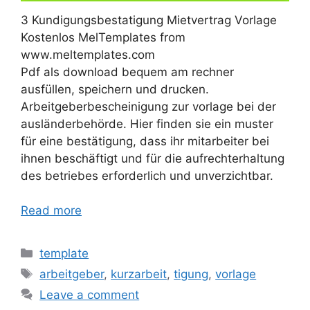
3 Kundigungsbestatigung Mietvertrag Vorlage
Kostenlos MelTemplates from
www.meltemplates.com
Pdf als download bequem am rechner
ausfüllen, speichern und drucken.
Arbeitgeberbescheinigung zur vorlage bei der
ausländerbehörde. Hier finden sie ein muster
für eine bestätigung, dass ihr mitarbeiter bei
ihnen beschäftigt und für die aufrechterhaltung
des betriebes erforderlich und unverzichtbar.
Read more
Categories
template
Tags
arbeitgeber
,
kurzarbeit
,
tigung
,
vorlage
Leave a comment