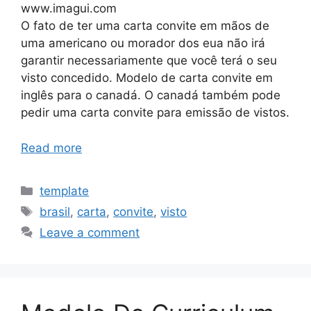
www.imagui.com
O fato de ter uma carta convite em mãos de
uma americano ou morador dos eua não irá
garantir necessariamente que você terá o seu
visto concedido. Modelo de carta convite em
inglês para o canadá. O canadá também pode
pedir uma carta convite para emissão de vistos.
Read more
Categories
template
Tags
brasil
,
carta
,
convite
,
visto
Leave a comment