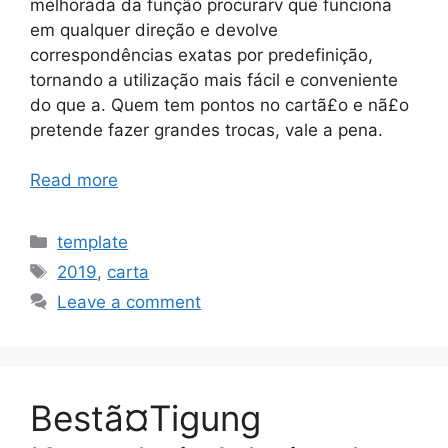
melhorada da função procurarv que funciona
em qualquer direção e devolve
correspondências exatas por predefinição,
tornando a utilização mais fácil e conveniente
do que a. Quem tem pontos no cartã£o e nã£o
pretende fazer grandes trocas, vale a pena.
Read more
Categories
template
Tags
2019
,
carta
Leave a comment
Bestã¤Tigung