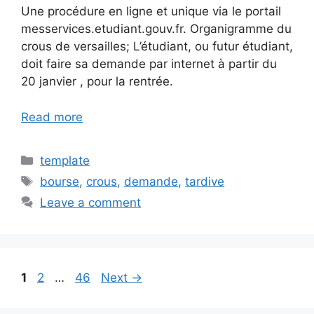
Une procédure en ligne et unique via le portail
messervices.etudiant.gouv.fr. Organigramme du
crous de versailles; L’étudiant, ou futur étudiant,
doit faire sa demande par internet à partir du
20 janvier , pour la rentrée.
Read more
Categories
template
Tags
bourse
,
crous
,
demande
,
tardive
Leave a comment
Page
Page
Page
1
2
…
46
Next
→