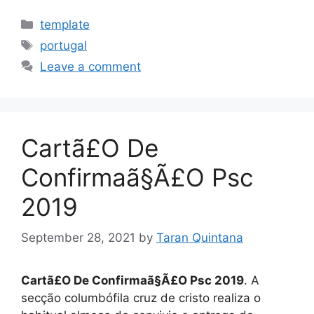
Categories
template
Tags
portugal
Leave a comment
Cartã£O De
Confirmaã§Ã£O Psc
2019
September 28, 2021
by
Taran Quintana
Cartã£O De Confirmaã§Ã£O Psc 2019
. A
secção columbófila cruz de cristo realiza o