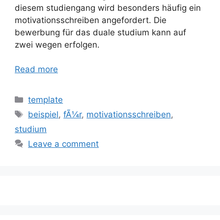
diesem studiengang wird besonders häufig ein
motivationsschreiben angefordert. Die
bewerbung für das duale studium kann auf
zwei wegen erfolgen.
Read more
Categories
template
Tags
beispiel
,
fÃ¼r
,
motivationsschreiben
,
studium
Leave a comment