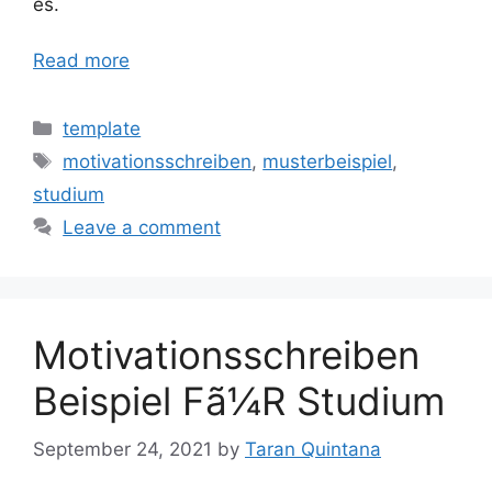
es.
Read more
Categories
template
Tags
motivationsschreiben
,
musterbeispiel
,
studium
Leave a comment
Motivationsschreiben
Beispiel Fã¼R Studium
September 24, 2021
by
Taran Quintana