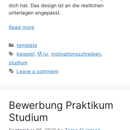
dich hat. Das design ist an die restlichen
unterlagen angepasst.
Read more
Categories
template
Tags
beispiel
,
fÃ¼r
,
motivationsschreiben
,
studium
Leave a comment
Bewerbung Praktikum
Studium