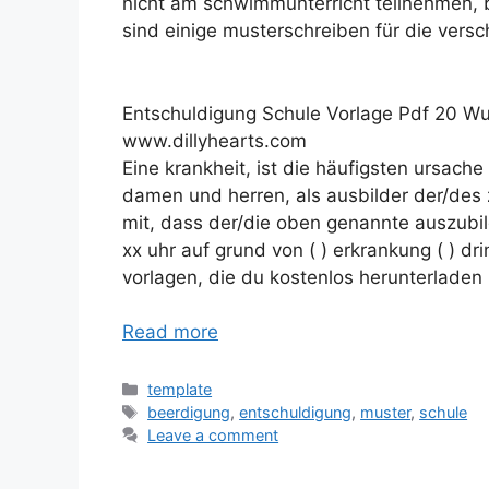
nicht am schwimmunterricht teilnehmen, be
sind einige musterschreiben für die vers
Entschuldigung Schule Vorlage Pdf 20 W
www.dillyhearts.com
Eine krankheit, ist die häufigsten ursache
damen und herren, als ausbilder der/des 
mit, dass der/die oben genannte auszubil
xx uhr auf grund von ( ) erkrankung ( ) d
vorlagen, die du kostenlos herunterladen
Read more
Categories
template
Tags
beerdigung
,
entschuldigung
,
muster
,
schule
Leave a comment