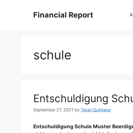
Skip
to
Financial Report
A
content
schule
Entschuldigung Sch
September 27, 2021
by
Taran Quintana
Entschuldigung Schule Muster Beerdig