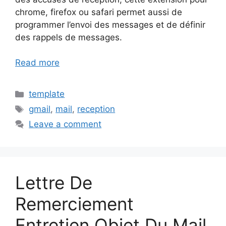
chrome, firefox ou safari permet aussi de
programmer l’envoi des messages et de définir
des rappels de messages.
Read more
Categories
template
Tags
gmail
,
mail
,
reception
Leave a comment
Lettre De
Remerciement
Entretien Objet Du Mail