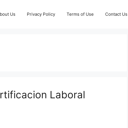
bout Us
Privacy Policy
Terms of Use
Contact Us
tificacion Laboral