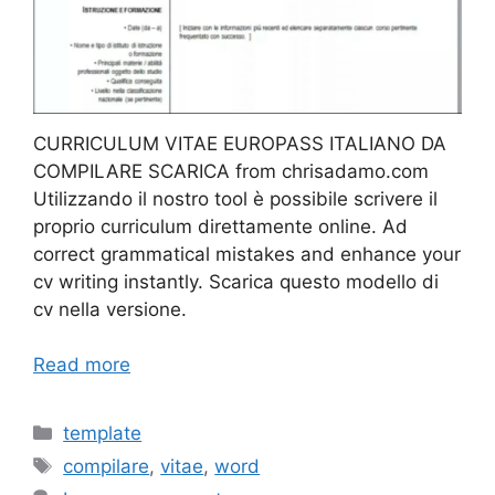
CURRICULUM VITAE EUROPASS ITALIANO DA
COMPILARE SCARICA from chrisadamo.com
Utilizzando il nostro tool è possibile scrivere il
proprio curriculum direttamente online. Ad
correct grammatical mistakes and enhance your
cv writing instantly. Scarica questo modello di
cv nella versione.
Read more
Categories
template
Tags
compilare
,
vitae
,
word