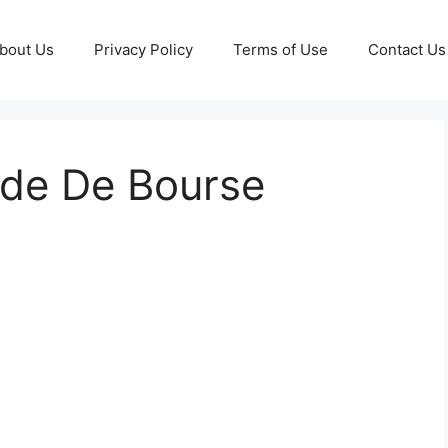
bout Us
Privacy Policy
Terms of Use
Contact Us
de De Bourse