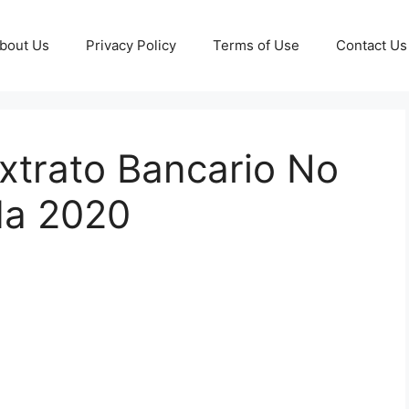
bout Us
Privacy Policy
Terms of Use
Contact Us
xtrato Bancario No
da 2020