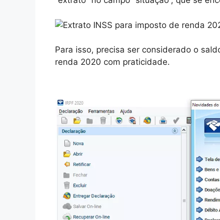
“extrato” no campo “situação”, que se enc
Para isso, precisa ser considerado o sal
renda 2020 com praticidade.